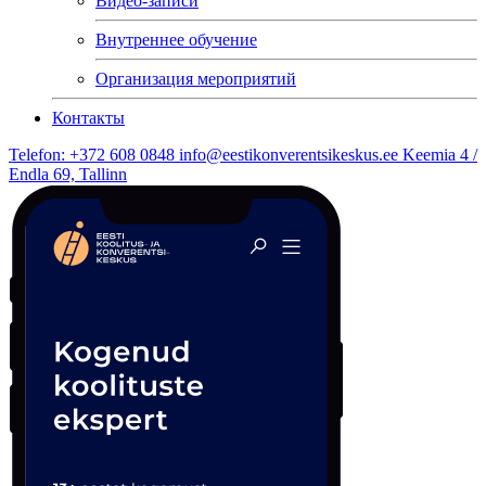
Видео-записи
Внутреннее обучение
Организация мероприятий
Контакты
Telefon: +372 608 0848
info@eestikonverentsikeskus.ee
Keemia 4 /
Endla 69, Tallinn