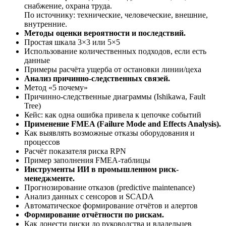
снабжение, охрана труда.
По источнику: технические, человеческие, внешние,
внутренние.
Методы оценки вероятности и последствий.
Простая шкала 3×3 или 5×5
Использование количественных подходов, если есть
данные
Примеры расчёта ущерба от остановки линии/цеха
Анализ причинно-следственных связей.
Метод «5 почему»
Причинно-следственные диаграммы (Ishikawa, Fault
Tree)
Кейс: как одна ошибка привела к цепочке событий
Применение FMEA (Failure Mode and Effects Analysis).
Как выявлять возможные отказы оборудования и
процессов
Расчёт показателя риска RPN
Пример заполнения FMEA-таблицы
Инструменты ИИ в промышленном риск-
менеджменте.
Прогнозирование отказов (predictive maintenance)
Анализ данных с сенсоров и SCADA
Автоматическое формирование отчётов и алертов
Формирование отчётности по рискам.
Как донести риски до руководства и владельцев