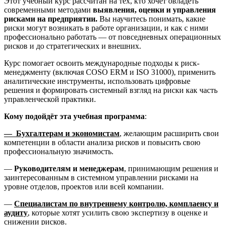
Этот учебный курс рассчитан на тех, кто хочет овладеть
современными методами
выявления, оценки и управления
рисками на предприятии.
Вы научитесь понимать, какие
риски могут возникать в работе организации, и как с ними
профессионально работать — от повседневных операционных
рисков и до стратегических и внешних.
Курс помогает освоить международные подходы к риск-
менеджменту (включая COSO ERM и ISO 31000), применить
аналитические инструменты, использовать цифровые
решения и формировать системный взгляд на риски как часть
управленческой практики.
Кому подойдёт эта учебная программа
:
— Бухгалтерам и экономистам
, желающим расширить свои
компетенции в области анализа рисков и повысить свою
профессиональную значимость.
—
Руководителям и менеджерам
, принимающим решения и
заинтересованным в системном управлении рисками на
уровне отделов, проектов или всей компании.
—
Специалистам по внутреннему контролю, комплаенсу и
аудиту
, которые хотят усилить свою экспертизу в оценке и
снижении рисков.