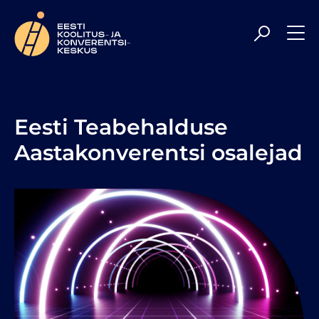
Meil on rõõm olla Sulle veelgi kaasaegsem ja
professionaalsem koolituspartner, toetades Sind parimal
tasemel uute teadmiste hankimisel ning
enesetäiendamisel. Head sirvimist!
Eesti Teabehalduse
Aastakonverentsi osalejad