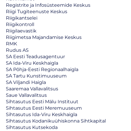
Registrite ja Infosüsteemide Keskus
Riigi Tugiteenuste Keskus
Riigikantselei
Riigikontroll
Riigilaevastik
Riigimetsa Majandamise Keskus
RMK
Rudus AS
SA Eesti Teadusagentuur
SA Ida-Viru Keskhaigla
SA Põhja-Eesti Regionaalhaigla
SA Tartu Kunstimuuseum
SA Viljandi Haigla
Saaremaa Vallavalitsus
Saue Vallavalitsus
Sihtasutus Eesti Mälu Instituut
Sihtasutus Eesti Meremuuseum
Sihtasutus Ida-Viru Keskhaigla
Sihtasutus Kodanikuühiskonna Sihtkapital
Sihtasutus Kutsekoda