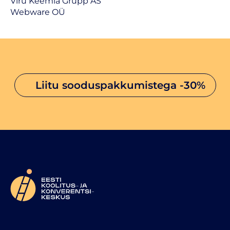
Viru Keemia Grupp AS
Webware OÜ
liitu sooduspakkumistega
-30%