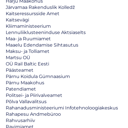
Harju Maakohus
Järvamaa Rakenduslik Kolledž
Kaitseressursside Amet
Kaitsevägi
Kliimaministeerium
Lennuliiklusteeninduse Aktsiaselts
Maa- ja Ruumiamet
Maaelu Edendamise Sihtasutus
Maksu- ja Tolliamet
Martsu OÜ
OÜ Rail Baltic Eesti
Päästeamet
Pärnu Koidula Gümnaasium
Pärnu Maakohus
Patendiamet
Politsei- ja Piirivalveamet
Põlva Vallavalitsus
Rahanadusministeeriumi Infotehnoloogiakeskus
Rahapesu Andmebüroo
Rahvusarhiiv
Ravimiamet