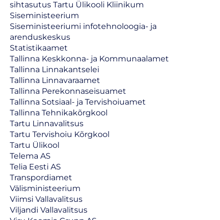
sihtasutus Tartu Ülikooli Kliinikum
Siseministeerium
Siseministeeriumi infotehnoloogia- ja
arenduskeskus
Statistikaamet
Tallinna Keskkonna- ja Kommunaalamet
Tallinna Linnakantselei
Tallinna Linnavaraamet
Tallinna Perekonnaseisuamet
Tallinna Sotsiaal- ja Tervishoiuamet
Tallinna Tehnikakõrgkool
Tartu Linnavalitsus
Tartu Tervishoiu Kõrgkool
Tartu Ülikool
Telema AS
Telia Eesti AS
Transpordiamet
Välisministeerium
Viimsi Vallavalitsus
Viljandi Vallavalitsus