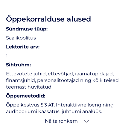
Õppekorralduse alused
Sündmuse tüüp:
Saalikoolitus
Lektorite arv:
1
Sihtrühm:
Ettevõtete juhid, ettevõtjad, raamatupidajad,
finantsjuhid, personalitöötajad ning kõik teised
teemast huvitatud.
Õppemeetodid:
Õppe kestvus 5,3 AT. Interaktiivne loeng ning
auditooriumi kaasatus, juhtumi analüüs.
Näita rohkem