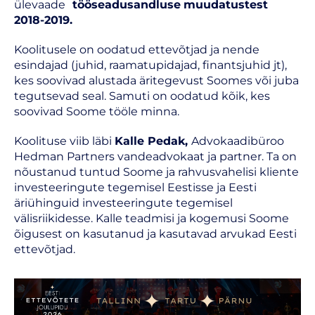
ülevaade
tööseadusandluse
muudatustest
2018-2019.
Koolitusele on oodatud ettevõtjad ja nende
esindajad (juhid, raamatupidajad, finantsjuhid jt),
kes soovivad alustada äritegevust Soomes või juba
tegutsevad seal. Samuti on oodatud kõik, kes
soovivad Soome tööle minna.
Koolituse viib läbi
Kalle Pedak,
Advokaadibüroo
Hedman Partners vandeadvokaat ja partner. Ta on
nõustanud tuntud Soome ja rahvusvahelisi kliente
investeeringute tegemisel Eestisse ja Eesti
äriühinguid investeeringute tegemisel
välisriikidesse. Kalle teadmisi ja kogemusi Soome
õigusest on kasutanud ja kasutavad arvukad Eesti
ettevõtjad.