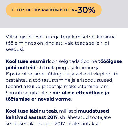
-30%
LIITU SOODUSPAKKUMISTEGA
Välisriigis ettevõtlusega tegelemisel või ka sinna
tööle minnes on kindlasti vaja teada selle riigi
seadusi.
Koolituse eesmärk
on selgitada Soome
tööõiguse
põhimõtteid
, sh töölepingu sõlmimine ja
lõpetamine, ametiühingute ja kollektiivlepingute
osatähtsus, töö tasustamine ja erisoodustused,
tööandja kulud ja töötaja maksustamine jpm.
Samuti selgitatakse
piiriülese ettevõtluse ja
töötamise erinevaid vorme
.
Koolituse läbinu teab
, millised
muudatused
kehtivad aastast 2017
, sh lähetatud töötajate
seaduses alates aprill 2017. Lisaks antakse