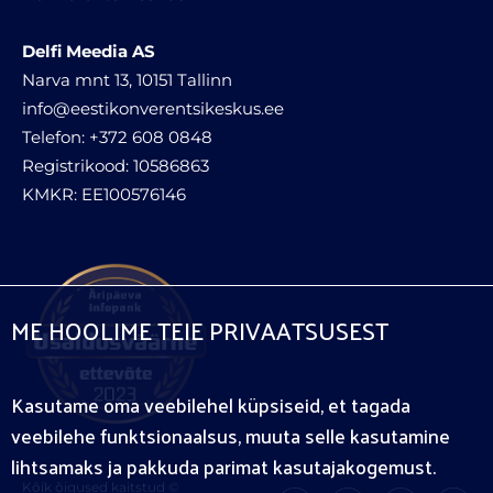
Delfi Meedia AS
Narva mnt 13, 10151 Tallinn
info@eestikonverentsikeskus.ee
Telefon: +372 608 0848
Registrikood: 10586863
KMKR: EE100576146
ME HOOLIME TEIE PRIVAATSUSEST
Kasutame oma veebilehel küpsiseid, et tagada
veebilehe funktsionaalsus, muuta selle kasutamine
lihtsamaks ja pakkuda parimat kasutajakogemust.
Kõik õigused kaitstud ©