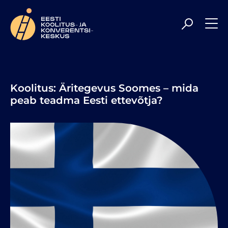
Meil on rõõm olla Sulle veelgi kaasaegsem ja
professionaalsem koolituspartner, toetades Sind parimal
tasemel uute teadmiste hankimisel ning
enesetäiendamisel. Head sirvimist!
Koolitus: Äritegevus Soomes – mida
peab teadma Eesti ettevõtja?