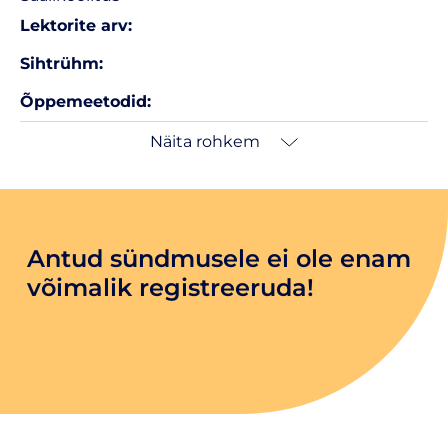
Lektorite arv:
Sihtrühm:
Õppemeetodid:
Näita rohkem
Antud sündmusele ei ole enam
võimalik registreeruda!