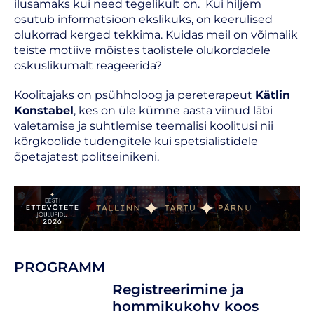
ilusamaks kui need tegelikult on. Kui hiljem
osutub informatsioon ekslikuks, on keerulised
olukorrad kerged tekkima. Kuidas meil on võimalik
teiste motiive mõistes taolistele olukordadele
oskuslikumalt reageerida?
Koolitajaks on psühholoog ja pereterapeut
Kätlin
Konstabel
, kes on üle kümne aasta viinud läbi
valetamise ja suhtlemise teemalisi koolitusi nii
kõrgkoolide tudengitele kui spetsialistidele
õpetajatest politseinikeni.
PROGRAMM
Registreerimine ja
hommikukohv koos