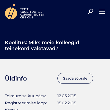
Meil on rõõm olla Sulle veelgi kaasaegsem ja
professionaalsem koolituspartner, toetades Sind parimal
tasemel uute teadmiste hankimisel ning
enesetäiendamisel. Head sirvimist!
Koolitus: Miks meie kolleegid
teinekord valetavad?
Üldinfo
Saada sõbrale
Toimumise kuupäev:
12.03.2015
Registreerimise lõpp:
15.02.2015