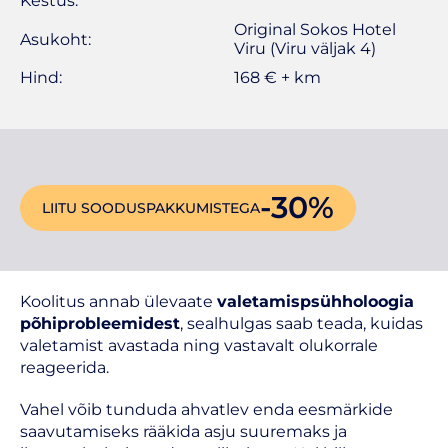
Kestus:
Original Sokos Hotel
Asukoht:
Viru (Viru väljak 4)
Hind:
168 € + km
-30%
LIITU SOODUSPAKKUMISTEGA
Koolitus annab ülevaate
valetamispsühholoogia
põhiprobleemidest
, sealhulgas saab teada, kuidas
valetamist avastada ning vastavalt olukorrale
reageerida.
Vahel võib tunduda ahvatlev enda eesmärkide
saavutamiseks rääkida asju suuremaks ja