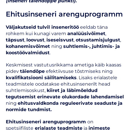
(inseneri täiendõppe punkti).
Ehitusinseneri arenguprogramm
Väljakutseid tulvil inseneritöö
eeldab täna
rohkem kui kunagi varem
analüüsivõimet
,
täpsust
,
loovust
,
iseseisvust
,
otsustamisjulgust
,
kohanemisvõimet
ning
suhtlemis-, juhtimis- ja
koostöövalmidust
.
Keskmisest vastutusrikkama ametiga käib kaasas
pidev
täiendõpe
efektiivsuse tõstmiseks ning
kvalifikatsiooni säilitamiseks
. Lisaks erialastele
teadmistele oodatakse ehitusinsenerilt head
suhtlemisoskust,
kiiret ja läbimõeldud
tegutsemist erinevate olukordade lahendamisel
ning
ehitusvaldkonda reguleerivate
seaduste
ja
normide tundmist
.
Ehitusinseneri arenguprogramm
on
spetsiifiliste
erialaste teadmiste
ja
inimeste