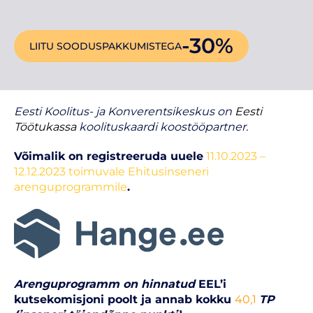
-30%
LIITU SOODUSPAKKUMISTEGA
Eesti Koolitus- ja Konverentsikeskus on
Eesti
Töötukassa
koolituskaardi koostööpartner.
Võimalik on registreeruda uuele
11.10.2023 –
12.12.2023 toimuvale Ehitusinseneri
arenguprogrammile
.
Arenguprogramm on hinnatud
EEL’i
kutsekomisjoni poolt ja annab kokku
40,1
TP