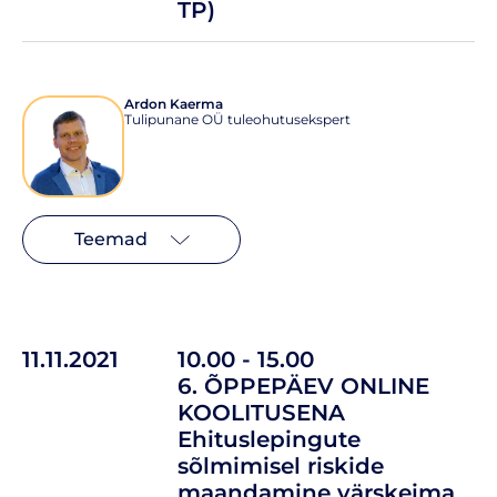
TP)
Ardon Kaerma
Tulipunane OÜ tuleohutusekspert
Teemad
11.11.2021
10.00 - 15.00
6. ÕPPEPÄEV ONLINE
KOOLITUSENA
Ehituslepingute
sõlmimisel riskide
maandamine värskeima