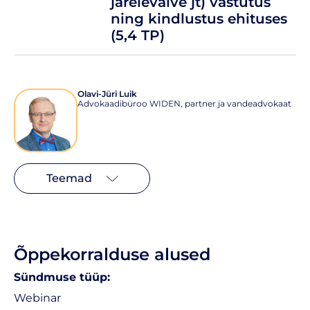
järelevalve jt) vastutus
ning kindlustus ehituses
(5,4 TP)
Olavi-Jüri Luik
Advokaadibüroo WIDEN, partner ja vandeadvokaat
Teemad
Õppekorralduse alused
Sündmuse tüüp:
Webinar