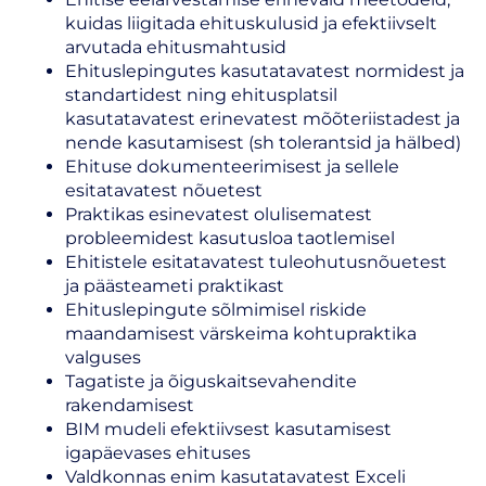
kuidas liigitada ehituskulusid ja efektiivselt
arvutada ehitusmahtusid
Ehituslepingutes kasutatavatest normidest ja
standartidest ning ehitusplatsil
kasutatavatest erinevatest mõõteriistadest ja
nende kasutamisest (sh tolerantsid ja hälbed)
Ehituse dokumenteerimisest ja sellele
esitatavatest nõuetest
Praktikas esinevatest olulisematest
probleemidest kasutusloa taotlemisel
Ehitistele esitatavatest tuleohutusnõuetest
ja päästeameti praktikast
Ehituslepingute sõlmimisel riskide
maandamisest värskeima kohtupraktika
valguses
Tagatiste ja õiguskaitsevahendite
rakendamisest
BIM mudeli efektiivsest kasutamisest
igapäevases ehituses
Valdkonnas enim kasutatavatest Exceli