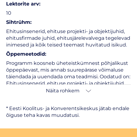
Lektorite arv:
10
Sihtrühm:
Ehitusinsenerid, ehituse projekti- ja objektijuhid,
ehitusfirmade juhid, ehitusjärelevalvega tegelevad
inimesed ja kõik teised teemast huvitatud isikud.
Õppemeetodid:
Programm koosneb üheteistkümnest põhjalikust
õppepäevast, mis annab suurepärase võimaluse
täiendada ja uuendada oma teadmisi. Oodatud on:
Ehitusinsenerid, ehituse projekti- ja objektijuhid,
ehitusfirmade juhid, ehitusjärelevalvega tegelevad
Näita rohkem
inimesed ja kõik teised teemast huvitatud isikud.
Õppe kogumaht 80 AT, millest iseseisev töö 30,6
* Eesti Koolitus- ja Konverentsikeskus jätab endale
AT. Osalejad saavad personaalselt vastused enda
õiguse teha kavas muudatusi.
küsimustele. Kursus lõpeb elektroonilise kirjaliku
arvestusega. Tunnistuse saavad kõik, kes on
läbinud 10 päeva 11-st ja teinud kirjaliku arvestuse.