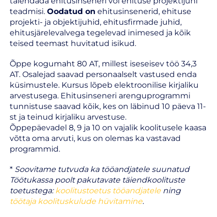
täiendada ehitusinseneri või ehituse projektijuhi
teadmisi.
Oodatud on
ehitusinsenerid, ehituse
projekti- ja objektijuhid, ehitusfirmade juhid,
ehitusjärelevalvega tegelevad inimesed ja kõik
teised teemast huvitatud isikud.
Õppe kogumaht 80 AT, millest iseseisev töö 34,3
AT. Osalejad saavad personaalselt vastused enda
küsimustele. Kursus lõpeb elektroonilise kirjaliku
arvestusega. Ehitusinseneri arenguprogrammi
tunnistuse saavad kõik, kes on läbinud 10 päeva 11-
st ja teinud kirjaliku arvestuse.
Õppepäevadel 8, 9 ja 10 on vajalik koolitusele kaasa
võtta oma arvuti, kus on olemas ka vastavad
programmid.
*
Soovitame tutvuda ka tööandjatele suunatud
Töötukassa poolt pakutavate täiendkoolituste
toetustega:
koolitustoetus tööandjatele
ning
töötaja koolituskulude hüvitamine
.