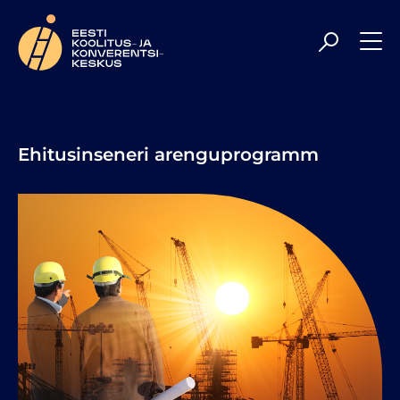
Meil on rõõm olla Sulle veelgi kaasaegsem ja
professionaalsem koolituspartner, toetades Sind parimal
tasemel uute teadmiste hankimisel ning
enesetäiendamisel. Head sirvimist!
Ehitusinseneri arenguprogramm