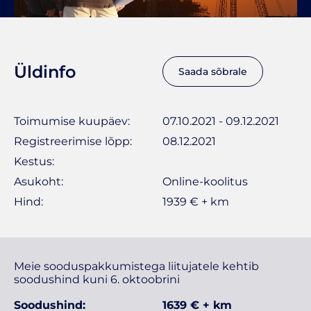
Üldinfo
Saada sõbrale
Toimumise kuupäev:
07.10.2021 - 09.12.2021
Registreerimise lõpp:
08.12.2021
Kestus:
Asukoht:
Online-koolitus
Hind:
1939 € + km
Meie sooduspakkumistega liitujatele kehtib
soodushind kuni 6. oktoobrini
Soodushind:
1639 € + km