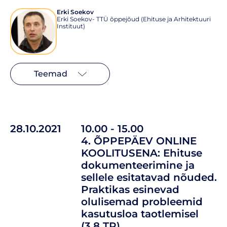
Erki Soekov
Erki Soekov- TTÜ õppejõud (Ehituse ja Arhitektuuri
Instituut)
Teemad
28.10.2021
10.00 - 15.00
4. ÕPPEPÄEV ONLINE
KOOLITUSENA: Ehituse
dokumenteerimine ja
sellele esitatavad nõuded.
Praktikas esinevad
olulisemad probleemid
kasutusloa taotlemisel
(3,8 TP)