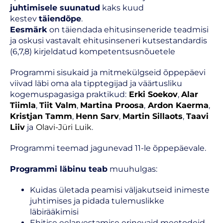
juhtimisele suunatud
kaks kuud
kestev
täiendõpe
.
Eesmärk
on täiendada ehitusinseneride teadmisi
ja oskusi vastavalt ehitusinseneri kutsestandardis
(6,7,8) kirjeldatud kompetentsusnõuetele
Programmi sisukaid ja mitmekülgseid õppepäevi
viivad läbi oma ala tipptegijad ja väärtusliku
kogemuspagasiga praktikud:
Erki Soekov
,
Alar
Tiimla
,
Tiit Valm
,
Martina Proosa
,
Ardon Kaerma
,
Kristjan Tamm
,
Henn Sarv
,
Martin Sillaots
,
Taavi
Liiv
ja
Olavi-Jüri Luik
.
Programmi teemad jagunevad 11-le õppepäevale.
Programmi läbinu teab
muuhulgas:
Kuidas ületada peamisi väljakutseid inimeste
juhtimises ja pidada tulemuslikke
läbirääkimisi
Ehitise eelarvestamise erinevaid meetodeid,