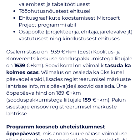
valemitest ja tabeltöötlusest
Tööohutusnõuetest ehitusel
Ehitusgraafikute koostamisest Microsoft
Project programmi abil
Osapoolte (projekteerija, ehitaja, järelevalve jt)
vastutusest ning kindlustusest ehituses
Osalemistasu on 1939 €+km (Eesti Koolitus- ja
Konverentsikeskuse sooduspakkumistega liitujale
on
1639
€+km). Soovi korral on võimalik
tasuda ka
kolmes osas
. Võimalus on osaleda ka üksikutel
päevadel eraldi, lisades registreerumisel märkuste
lahtrisse info, mis päeva(de)l soovid osaleda. Ühe
õppepäeva hind on 189 €+km
(sooduspakkumistega liitujale
159
€+km). Palun
sisestage erisoov registreerumisel märkuste
lahtrisse.
Programm koosneb üheteistkümnest
õppepäevast
, mis annab suurepärase võimaluse