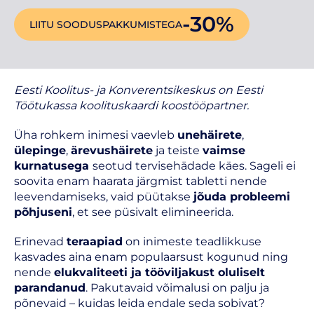
-30%
LIITU SOODUSPAKKUMISTEGA
Eesti Koolitus- ja Konverentsikeskus on Eesti
Töötukassa koolituskaardi koostööpartner.
Üha rohkem inimesi vaevleb
unehäirete
,
ülepinge
,
ärevushäirete
ja teiste
vaimse
kurnatusega
seotud tervisehädade käes. Sageli ei
soovita enam haarata järgmist tabletti nende
leevendamiseks, vaid püütakse
jõuda probleemi
põhjuseni
, et see püsivalt elimineerida.
Erinevad
teraapiad
on inimeste teadlikkuse
kasvades aina enam populaarsust kogunud ning
nende
elukvaliteeti ja tööviljakust oluliselt
parandanud
. Pakutavaid võimalusi on palju ja
põnevaid – kuidas leida endale seda sobivat?