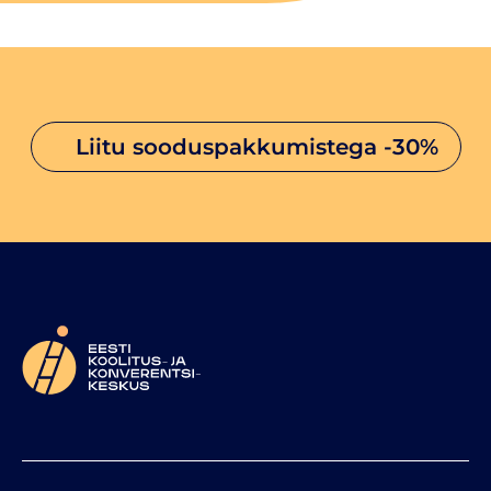
liitu sooduspakkumistega
-30%