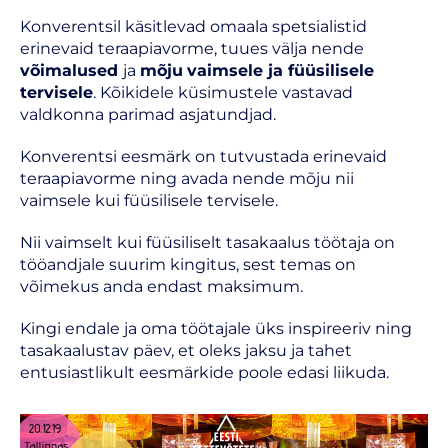
Konverentsil käsitlevad omaala spetsialistid
erinevaid teraapiavorme, tuues välja nende
võimalused
ja
mõju
vaimsele ja füüsilisele
tervisele
. Kõikidele küsimustele vastavad
valdkonna parimad asjatundjad.
Konverentsi eesmärk on tutvustada erinevaid
teraapiavorme ning avada nende mõju nii
vaimsele kui füüsilisele tervisele.
Nii vaimselt kui füüsiliselt tasakaalus töötaja on
tööandjale suurim kingitus, sest temas on
võimekus anda endast maksimum.
Kingi endale ja oma töötajale üks inspireeriv ning
tasakaalustav päev, et oleks jaksu ja tahet
entusiastlikult eesmärkide poole edasi liikuda.