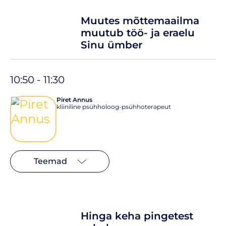
Muutes mõttemaailma
muutub töö- ja eraelu
Sinu ümber
10:50 - 11:30
Piret Annus
kliiniline psühholoog-psühhoterapeut
Teemad
Hinga keha pingetest