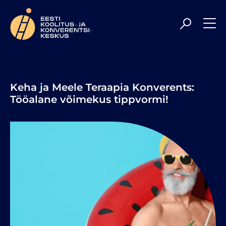
Meil on rõõm olla Sulle veelgi kaasaegsem ja
professionaalsem koolituspartner, toetades Sind parimal
tasemel uute teadmiste hankimisel ning
enesetäiendamisel. Head sirvimist!
Keha ja Meele Teraapia Konverents:
Tööalane võimekus tippvormi!