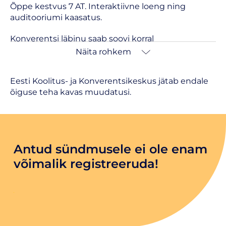
Õppe kestvus 7 AT. Interaktiivne loeng ning
auditooriumi kaasatus.
Konverentsi läbinu saab soovi korral
tunnistuse, kui osaleja on täitnud kõiki õppekava
Näita rohkem
läbimise nõudeid.
Eesti Koolitus- ja Konverentsikeskus jätab endale
õiguse teha kavas muudatusi.
Antud sündmusele ei ole enam
võimalik registreeruda!