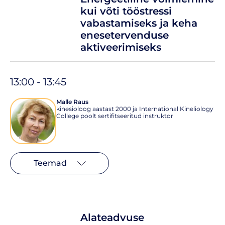
kui võti tööstressi
vabastamiseks ja keha
enesetervenduse
aktiveerimiseks
13:00 - 13:45
Malle Raus
kinesioloog aastast 2000 ja International Kineliology
College poolt sertifitseeritud instruktor
Teemad
Alateadvuse