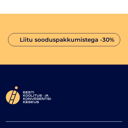
liitu sooduspakkumistega
-30%