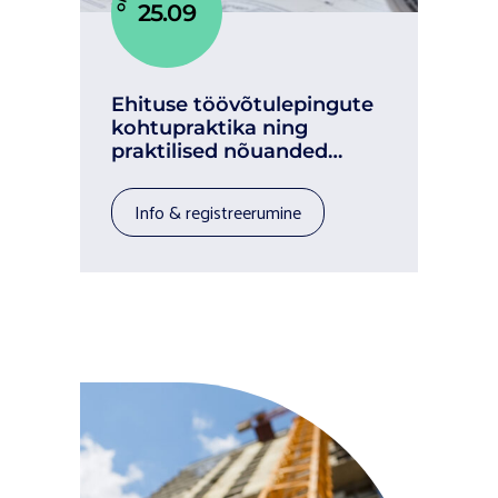
25.09
Ehituse töövõtulepingute
kohtupraktika ning
praktilised nõuanded
probleemide vältimiseks
(3,8TP)
info & registreerumine