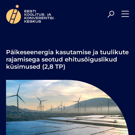
Meil on rõõm olla Sulle veelgi kaasaegsem ja
professionaalsem koolituspartner, toetades Sind parimal
tasemel uute teadmiste hankimisel ning
enesetäiendamisel. Head sirvimist!
Päikeseenergia kasutamise ja tuulikute
rajamisega seotud ehitusõiguslikud
küsimused (2,8 TP)