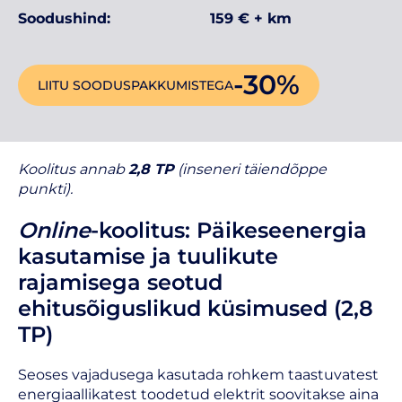
Soodushind:
159 € + km
-30%
LIITU SOODUSPAKKUMISTEGA
Koolitus
annab
2,8 TP
(inseneri täiendõppe
punkti).
Online
-koolitus: Päikeseenergia
kasutamise ja tuulikute
rajamisega seotud
ehitusõiguslikud küsimused (2,8
TP)
Seoses vajadusega kasutada rohkem taastuvatest
energiaallikatest toodetud elektrit soovitakse aina