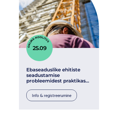
ONLINE-KOOLITUS
25.09
Ebaseaduslike ehitiste
seadustamise
probleemidest praktikas
(3,2 TP)
info & registreerumine