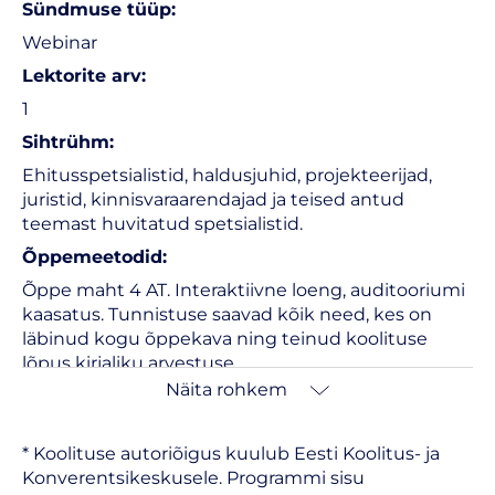
Sündmuse tüüp:
Webinar
Lektorite arv:
1
Sihtrühm:
Ehitusspetsialistid, haldusjuhid, projekteerijad,
juristid, kinnisvaraarendajad ja teised antud
teemast huvitatud spetsialistid.
Õppemeetodid:
Õppe maht 4 AT. Interaktiivne loeng, auditooriumi
kaasatus. Tunnistuse saavad kõik need, kes on
läbinud kogu õppekava ning teinud koolituse
lõpus kirjaliku arvestuse.
Palun tutvuda ka
kvaliteedi tagamise alustega
.
Näita rohkem
* Koolituse autoriõigus kuulub Eesti Koolitus- ja
Konverentsikeskusele. Programmi sisu