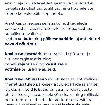
enam rajada päikeseelektrijaamu ja tuuleparke,
paigaldada üksikuid tuulikuid ning hoonele või
hoone kõrvale päikesepaneele.
Praktikas on seoses sellega tulnud tegeleda
paljude ettenägematute takistustega, sest iga
kohalik omavalitsus
seab
tuulikute
ning
päikeseparkide
rajamiseks
eri
nevaid nõudmisi
.
Koolituse eesmärk
on tutvustada päikese- ja
tuuleenergia rajatisi ning
nende
rajamise
ning
kasutusele
võtmise
õiguslikke aluseid.
Koolituse läbinu teab
muuhulgas sellest, milliseid
menetlusi tuleb päikese- ja tuuleparkide rajamisel
läbida, milliseid
lubasid
on vaja nende rajatiste
ehitamiseks ja kasutusele võtmiseks ning milliseid
dokumente tuleb lubade taotlemiseks esitada.
Samuti käsitletakse koolitusel
lepinguid
, mis