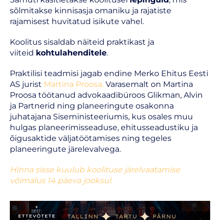
sõlmitakse kinnisasja omaniku ja rajatiste
rajamisest huvitatud isikute vahel.
Koolitus sisaldab näiteid praktikast ja
viiteid
kohtulahenditele
.
Praktilisi teadmisi jagab endine Merko Ehitus Eesti
AS jurist
Martina Proosa
.
Varasemalt on Martina
Proosa töötanud advokaadibüroos Glikman, Alvin
ja Partnerid ning planeeringute osakonna
juhatajana Siseministeeriumis, kus osales muu
hulgas planeerimisseaduse, ehitusseadustiku ja
õigusaktide väljatöötamises ning tegeles
planeeringute järelevalvega.
Hinna sisse kuulub koolituse järelvaatamise
võ
imalus 14 päev
a jooksul.