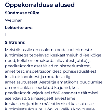
Õppekorralduse alused
Sündmuse tüüp:
Webinar
Lektorite arv:
1
Sihtrühm:
Meistriklassile on osalema oodatud inimeste
juhtimisega tegelevad keskastmejuhid (eelkõige
need, kellel on omakorda alluvatest juhte) ja
peadirektorite asetäitjad ministeeriumitest,
ametitest, inspektsioonidest, põhiseaduslikest
institutsioonidest ja muudest riigi
ametiasutustest. Asetäitja ametikoha puudumisel
on meistriklassi oodatud ka juhid, kes
peadirektorit vajadusel tööülesannete täitmisel
asendavad. Samaaegselt arvestame
keskastmejuhtide määratlemisel ka asutuste
juhtimisstruktuure. Lõpliku valiku koolitusele