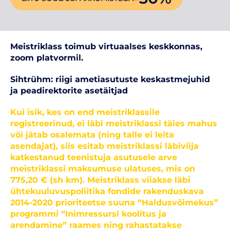
Meistriklass toimub virtuaalses keskkonnas,
zoom platvormil.
Sihtrühm: riigi ametiasutuste keskastmejuhid
ja peadirektorite asetäitjad
Kui isik, kes on end meistriklassile
registreerinud, ei läbi meistriklassi täies mahus
või jätab osalemata (ning talle ei leita
asendajat), siis esitab meistriklassi läbiviija
katkestanud teenistuja asutusele arve
meistriklassi maksumuse ulatuses, mis on
775,20 € (sh km). Meistriklass viiakse läbi
ühtekuuluvuspoliitika fondide rakenduskava
2014-2020 prioriteetse suuna “Haldusvõimekus”
programmi “Inimressursi koolitus ja
arendamine” raames ning rahastatakse