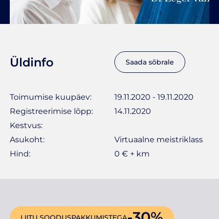
Üldinfo
Saada sõbrale
Toimumise kuupäev:
19.11.2020 - 19.11.2020
Registreerimise lõpp:
14.11.2020
Kestvus:
Asukoht:
Virtuaalne meistriklass
Hind:
0 € + km
-30%
LIITU SOODUSPAKKUMISTEGA