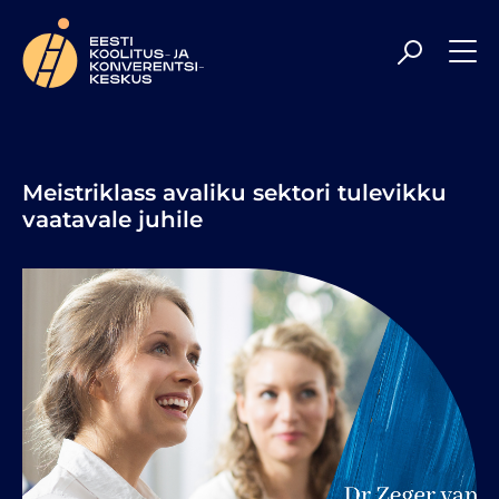
Meil on rõõm olla Sulle veelgi kaasaegsem ja
professionaalsem koolituspartner, toetades Sind parimal
tasemel uute teadmiste hankimisel ning
enesetäiendamisel. Head sirvimist!
Meistriklass avaliku sektori tulevikku
vaatavale juhile