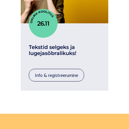
ONLINE-KOOLITUS
26.11
Tekstid selgeks ja
lugejasõbralikuks!
info & registreerumine