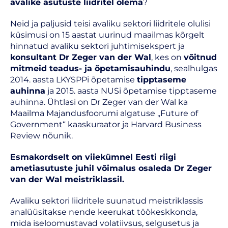
avalike asutuste liidritel olema
?
Neid ja paljusid teisi avaliku sektori liidritele olulisi
küsimusi on 15 aastat uurinud maailmas kõrgelt
hinnatud avaliku sektori juhtimisekspert ja
konsultant Dr Zeger van der Wal
, kes on
võitnud
mitmeid teadus- ja õpetamisauhindu
, sealhulgas
2014. aasta LKYSPPi õpetamise
tipptaseme
auhinna
ja 2015. aasta NUSi õpetamise tipptaseme
auhinna. Ühtlasi on Dr Zeger van der Wal ka
Maailma Majandusfoorumi algatuse „Future of
Government“ kaaskuraator ja Harvard Business
Review nõunik.
Esmakordselt on viiekümnel Eesti riigi
ametiasutuste juhil võimalus osaleda Dr Zeger
van der Wal meistriklassil.
Avaliku sektori liidritele suunatud meistriklassis
analüüsitakse nende keerukat töökeskkonda,
mida iseloomustavad volatiivsus, selgusetus ja