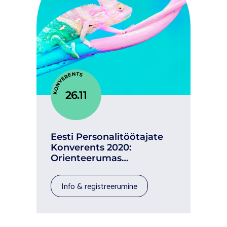
KONVERENTS
26.11
Eesti Personalitöötajate
Konverents 2020:
Orienteerumas
teadmatuses
info & registreerumine