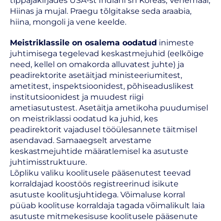
tippajakirjades USA-st Indiani sh Koreas, Venemaal,
Hiinas ja mujal. Praegu tõlgitakse seda araabia,
hiina, mongoli ja vene keelde.
Meistriklassile on osalema oodatud
inimeste
juhtimisega tegelevad keskastmejuhid (eelkõige
need, kellel on omakorda alluvatest juhte) ja
peadirektorite asetäitjad ministeeriumitest,
ametitest, inspektsioonidest, põhiseaduslikest
institutsioonidest ja muudest riigi
ametiasutustest. Asetäitja ametikoha puudumisel
on meistriklassi oodatud ka juhid, kes
peadirektorit vajadusel tööülesannete täitmisel
asendavad. Samaaegselt arvestame
keskastmejuhtide määratlemisel ka asutuste
juhtimisstruktuure.
Lõpliku valiku koolitusele pääsenutest teevad
korraldajad koostöös registreerinud isikute
asutuste koolitusjuhtidega. Võimaluse korral
püüab koolituse korraldaja tagada võimalikult laia
asutuste mitmekesisuse koolitusele pääsenute