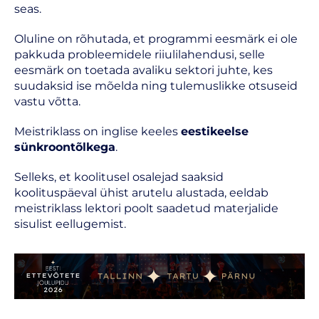
seas.
Oluline on rõhutada, et programmi eesmärk ei ole
pakkuda probleemidele riiulilahendusi, selle
eesmärk on toetada avaliku sektori juhte, kes
suudaksid ise mõelda ning tulemuslikke otsuseid
vastu võtta.
Meistriklass on inglise keeles
eestikeelse
sünkroontõlkega
.
Selleks, et koolitusel osalejad saaksid
koolituspäeval ühist arutelu alustada, eeldab
meistriklass lektori poolt saadetud materjalide
sisulist eellugemist.