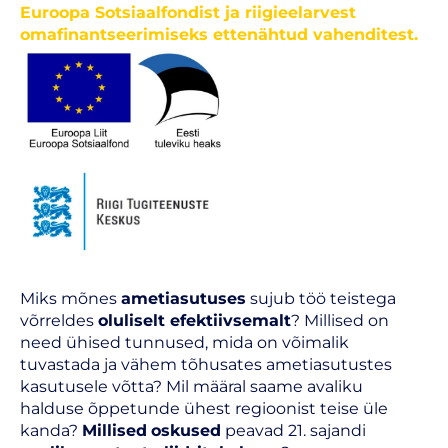
Euroopa Sotsiaalfondist ja riigieelarvest
omafinantseerimiseks ettenähtud vahenditest.
Miks mõnes
ametiasutuses
sujub töö teistega
võrreldes
oluliselt efektiivsemalt
? Millised on
need ühised tunnused, mida on võimalik
tuvastada ja vähem tõhusates ametiasutustes
kasutusele võtta? Mil määral saame avaliku
halduse õppetunde ühest regioonist teise üle
kanda?
Millised
oskused
peavad 21. sajandi