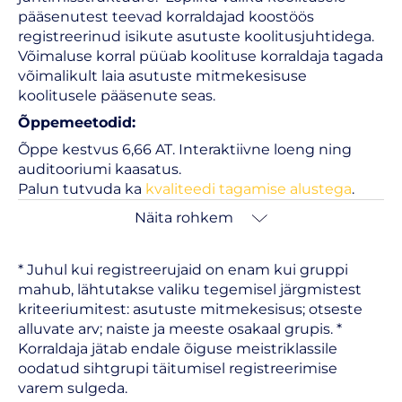
pääsenutest teevad korraldajad koostöös
registreerinud isikute asutuste koolitusjuhtidega.
Võimaluse korral püüab koolituse korraldaja tagada
võimalikult laia asutuste mitmekesisuse
koolitusele pääsenute seas.
Õppemeetodid:
Õppe kestvus 6,66 AT. Interaktiivne loeng ning
auditooriumi kaasatus.
Palun tutvuda ka
kvaliteedi tagamise alustega
.
Näita rohkem
* Juhul kui registreerujaid on enam kui gruppi
mahub, lähtutakse valiku tegemisel järgmistest
kriteeriumitest: asutuste mitmekesisus; otseste
alluvate arv; naiste ja meeste osakaal grupis. *
Korraldaja jätab endale õiguse meistriklassile
oodatud sihtgrupi täitumisel registreerimise
varem sulgeda.