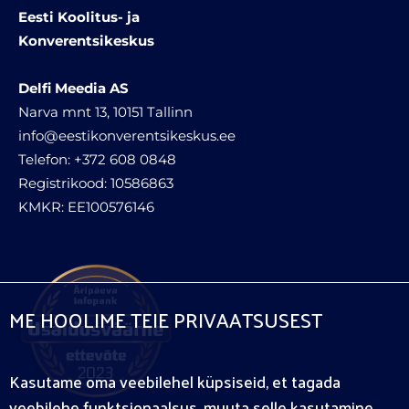
Eesti Koolitus- ja
Konverentsikeskus
Delfi Meedia AS
Narva mnt 13, 10151 Tallinn
info@eestikonverentsikeskus.ee
Telefon: +372 608 0848
Registrikood: 10586863
KMKR: EE100576146
ME HOOLIME TEIE PRIVAATSUSEST
Kasutame oma veebilehel küpsiseid, et tagada
veebilehe funktsionaalsus, muuta selle kasutamine